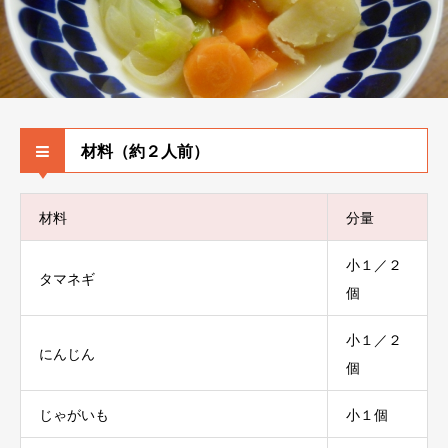
材料（約２人前）
材料
分量
小１／２
タマネギ
個
小１／２
にんじん
個
じゃがいも
小１個