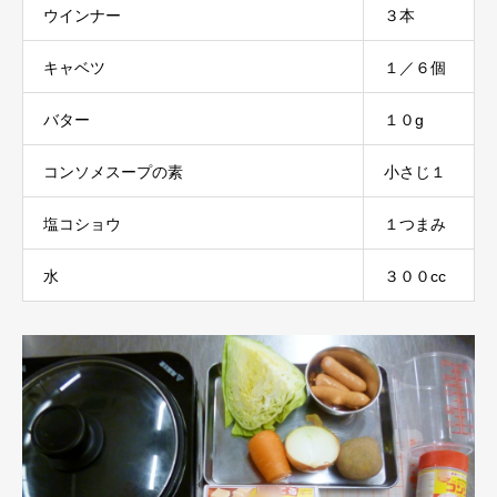
ウインナー
３本
キャベツ
１／６個
バター
１０g
コンソメスープの素
小さじ１
塩コショウ
１つまみ
水
３００cc