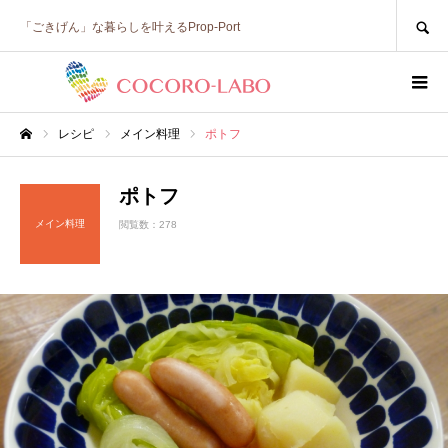
SEARCH
「ごきげん」な暮らしを叶えるProp-Port
レシピ
メイン料理
ポトフ
ホーム
ポトフ
メイン料理
閲覧数：278