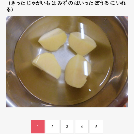
（きった じゃがいも は みず の はいった ぼうる に いれ
る）
1
2
3
4
5